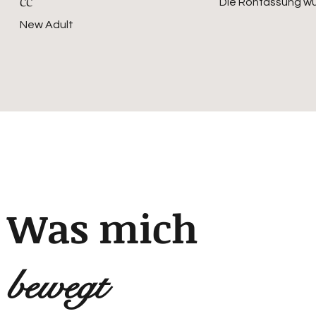
CC
Die Rohfassung wu
New Adult
Was mich
bewegt