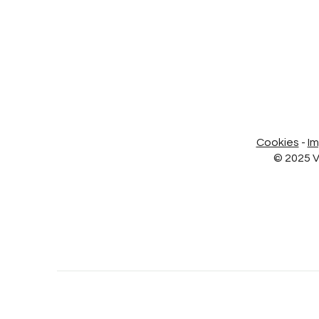
Cookies
-
I
© 2025 V